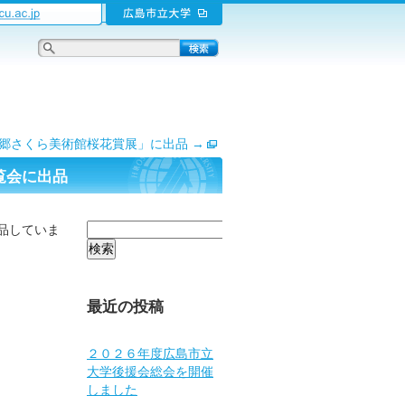
回郷さくら美術館桜花賞展」に出品
→
覧会に出品
検
品していま
索:
最近の投稿
２０２６年度広島市立
大学後援会総会を開催
しました