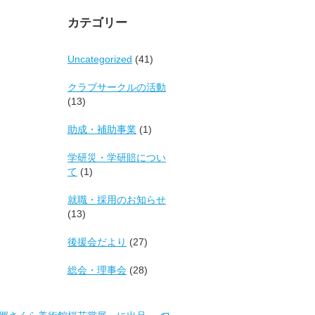
カ
イ
カテゴリー
ブ
Uncategorized
(41)
クラブサークルの活動
(13)
助成・補助事業
(1)
学研災・学研賠につい
て
(1)
就職・採用のお知らせ
(13)
後援会だより
(27)
総会・理事会
(28)