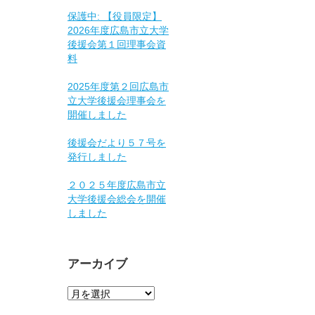
保護中: 【役員限定】
2026年度広島市立大学
後援会第１回理事会資
料
2025年度第２回広島市
立大学後援会理事会を
開催しました
後援会だより５７号を
発行しました
２０２５年度広島市立
大学後援会総会を開催
しました
アーカイブ
ア
ー