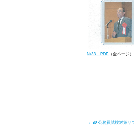
№33 PDF
（全ページ）
←
公務員試験対策サ