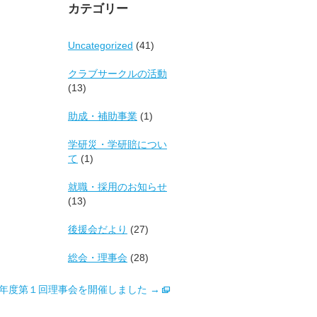
イ
カテゴリー
ブ
Uncategorized
(41)
クラブサークルの活動
(13)
助成・補助事業
(1)
学研災・学研賠につい
て
(1)
就職・採用のお知らせ
(13)
後援会だより
(27)
総会・理事会
(28)
19年度第１回理事会を開催しました
→