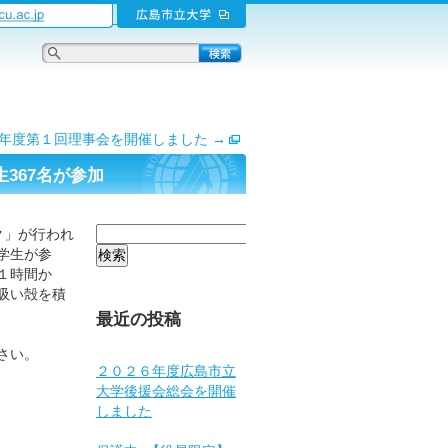
19年度第１回理事会を開催しました
→
367名が参加
検
ク」が行われ
索:
学生が参
１時間か
吸い殻を積
最近の投稿
さい。
２０２６年度広島市立
大学後援会総会を開催
しました