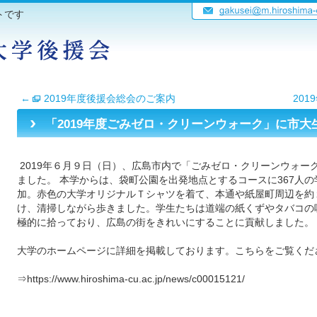
トです
←
2019年度後援会総会のご案内
20
「2019年度ごみゼロ・クリーンウォーク」に市大生
2019年６月９日（日）、広島市内で「ごみゼロ・クリーンウォー
ました。 本学からは、袋町公園を出発地点とするコースに367人の
加。赤色の大学オリジナルＴシャツを着て、本通や紙屋町周辺を約
け、清掃しながら歩きました。学生たちは道端の紙くずやタバコの
極的に拾っており、広島の街をきれいにすることに貢献しました。
大学のホームページに詳細を掲載しております。こちらをご覧くだ
⇒https://www.hiroshima-cu.ac.jp/news/c00015121/