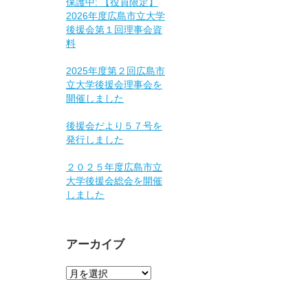
保護中: 【役員限定】
2026年度広島市立大学
後援会第１回理事会資
料
2025年度第２回広島市
立大学後援会理事会を
開催しました
後援会だより５７号を
発行しました
２０２５年度広島市立
大学後援会総会を開催
しました
アーカイブ
ア
ー
カ