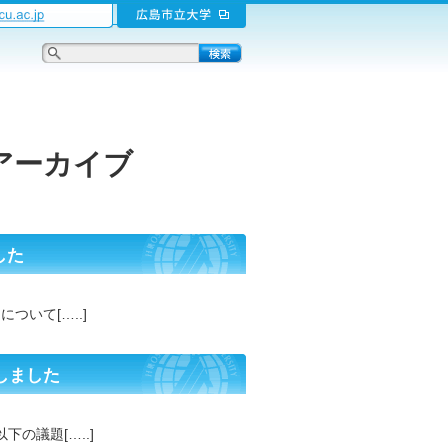
アーカイブ
した
ついて[…..]
しました
下の議題[…..]