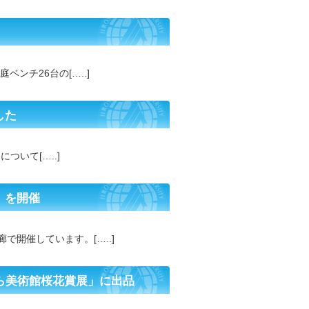
ンチ26台の[…..]
した
ついて[…..]
」を開催
開催しています。[…..]
ら美術館桜花賞展」に出品