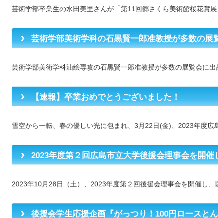
芸術学部卒業生の水田美里さんが「第11回郷さくら美術館桜花賞展」に
芸術学部美術学科の石黒賢一郎准教授が多数の展
芸術学部美術学科油絵専攻の石黒賢一郎准教授が多数の展覧会に出品し
【速報】卒業おめでとうございました！
雪空から一転、春の優しい光に包まれ、3月22日(金)、2023年度広島市
2023年度第２回広島市立大学後援会理事会を開催
2023年10月28日（土）、2023年度第２回後援会理事会を開催し、以
後援会学生応援企画『がっつり！100円ロースと