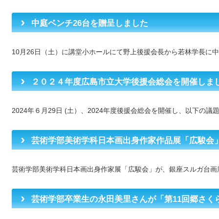
中庭ベンチ26台を贈呈しました
リンク集
後援会からのお知らせ
10月26日（土）に講堂小ホールにて野上後援会長から若林学長に中庭ベ
２０２４年度広島市立大学後援会総会を開催しま
2024年６月29日 (土）、2024年度後援会総会を開催し、以下の議題に
芸術学部美術学科日本画出身作家作品展「広駿会
芸術学部美術学科日本画出身作家展「広駿会」が、銀座スルガ台画廊で
芸術学部卒業生の永田美里さんが「第11回郷さく