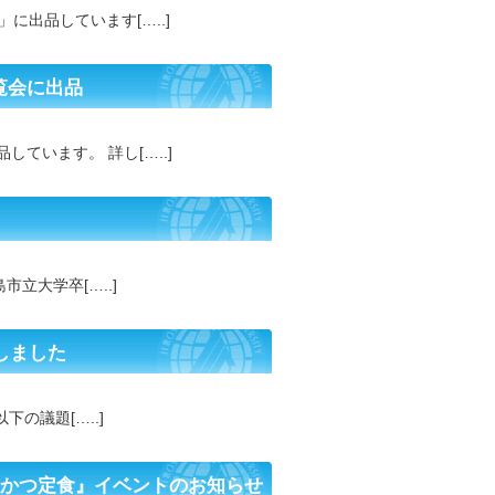
出品しています[…..]
覧会に出品
ています。 詳し[…..]
立大学卒[…..]
しました
下の議題[…..]
んかつ定食』イベントのお知らせ