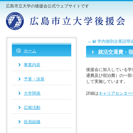
広島市立大学の後援会公式ウェブサイトです
←
学内個別企業説明
ホーム
就活交通費・
事業内容
後援会に加入している学
通費及び宿泊費）の一部
予算・決算
して実施しています。
大学関係
詳細は
キャリアセンター
広報活動
役員組織