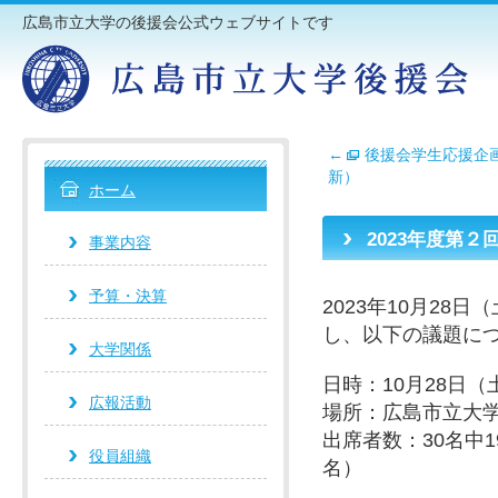
広島市立大学の後援会公式ウェブサイトです
←
後援会学生応援企画
新）
ホーム
2023年度第
事業内容
予算・決算
2023年10月28
し、以下の議題に
大学関係
日時：10月28日（土）
広報活動
場所：広島市立大
出席者数：30名中
役員組織
名）