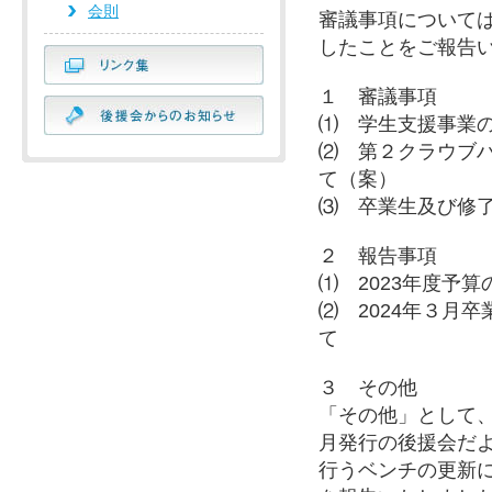
会則
審議事項について
したことをご報告
リンク集
１ 審議事項
後援会からのお
⑴ 学生支援事業
⑵ 第２クラウブ
て（案）
⑶ 卒業生及び修
２ 報告事項
⑴ 2023年度予
⑵ 2024年３月
て
３ その他
「その他」として
月発行の後援会だ
行うベンチの更新